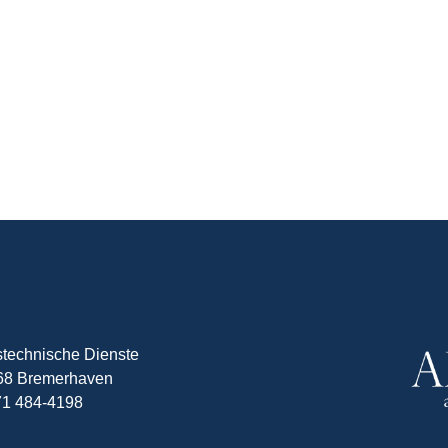
stechnische Dienste
7568 Bremerhaven
71 484-4198